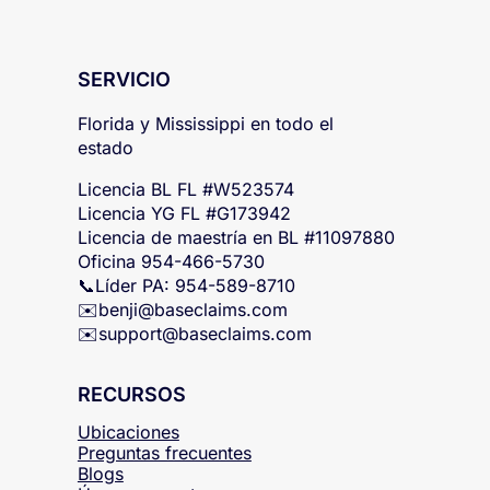
SERVICIO
Florida y Mississippi en todo el
estado
Licencia BL FL #W523574
Licencia YG FL #G173942
Licencia de maestría en BL #11097880
Oficina 954-466-5730
📞Líder PA: 954-589-8710
✉️
benji@baseclaims.com
✉️
support@baseclaims.com
RECURSOS
Ubicaciones
Preguntas frecuentes
Blogs